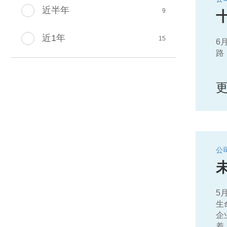
近半年
9
近1年
15
6
路
公司
5
生
企
着